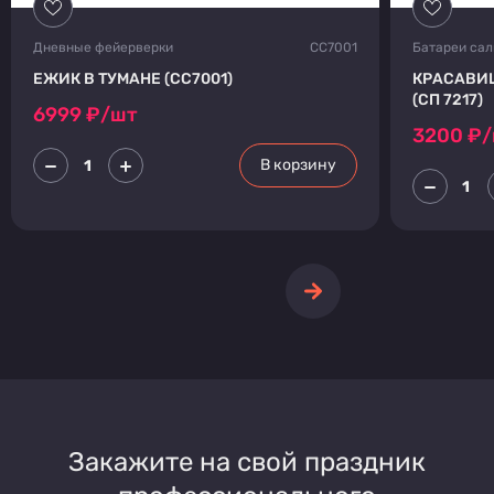
Дневные фейерверки
СС7001
Батареи са
ЕЖИК В ТУМАНЕ (СС7001)
КРАСАВИЦ
(СП 7217)
6999
₽/шт
3200
₽/
В корзину
Закажите на свой праздник