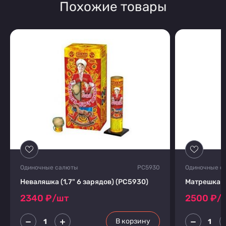
Похожие товары
Одиночные салюты
PC5930
Одиночные с
Неваляшка (1,7" 6 зарядов) (PC5930)
Матрешка (1
2340
₽/шт
2500
₽/
В корзину