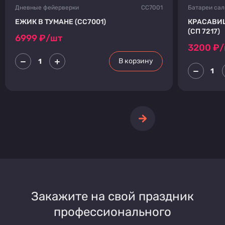
Дневные фейерверки
СС7001
Батареи са
ЕЖИК В ТУМАНЕ (СС7001)
КРАСАВИЦ
(СП 7217)
6999
₽/шт
3200
₽/
В корзину
Закажите на свой праздник
профессионального