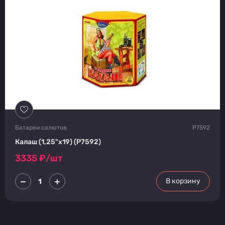
Батареи салютов
Р7592
Калаш (1,25"х19) (Р7592)
3335
₽/шт
В корзину