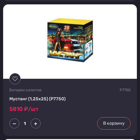
Батареи салютов
Р7750
Мустанг (1,25х25) (Р7750)
5810
₽/шт
В корзину