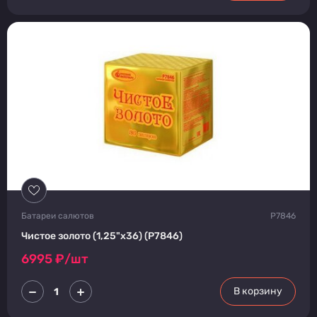
Батареи салютов
Р7846
Чистое золото (1,25"х36) (Р7846)
6995
₽/шт
В корзину