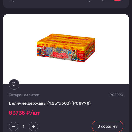
Батареи салютов
РС8990
Величие державы (1,25"х300) (РС8990)
83735
₽/шт
В корзину