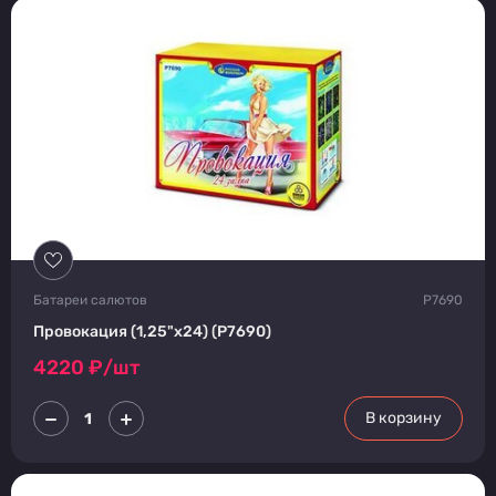
Батареи салютов
Р7690
Провокация (1,25"х24) (Р7690)
4220
₽/шт
В корзину