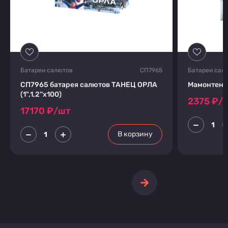
Батареи салютов
СП7965
Батареи сал
СП7965 батарея салютов ТАНЕЦ ОРЛА
Мамонтенок
(1",1,2''х100)
2375
₽/
17170
₽/шт
В корзину