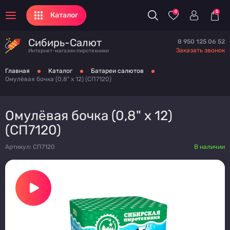
0
0
Каталог
Сибирь-Салют
8 950 125 06 52
Заказать звонок
Интернет-магазин пиротехники
Главная
Каталог
Батареи салютов
Омулёвая бочка (0,8" х 12) (СП7120)
Омулёвая бочка (0,8" х 12)
(СП7120)
Артикул: СП7120
В наличии