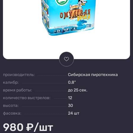
производитель:
Сибирская пиротехника
калибр:
0,8"
время работы:
до 25 сек.
количество выстрелов:
12
высота:
30
фасовка:
24 шт
980
₽/шт