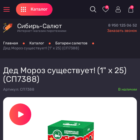
0
0
Каталог
Сибирь-Салют
8 950 125 06 52
Заказать звонок
Интернет-магазин пиротехники
Главная
Каталог
Батареи салютов
Дед Мороз существует! (1" х 25) (СП7388)
Дед Мороз существует! (1" х 25)
(СП7388)
Артикул: СП7388
В наличии