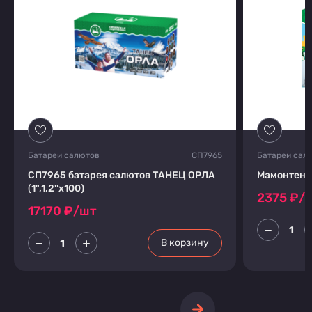
Батареи салютов
СП7965
Батареи сал
СП7965 батарея салютов ТАНЕЦ ОРЛА
Мамонтенок
(1",1,2''х100)
2375
₽/
17170
₽/шт
В корзину