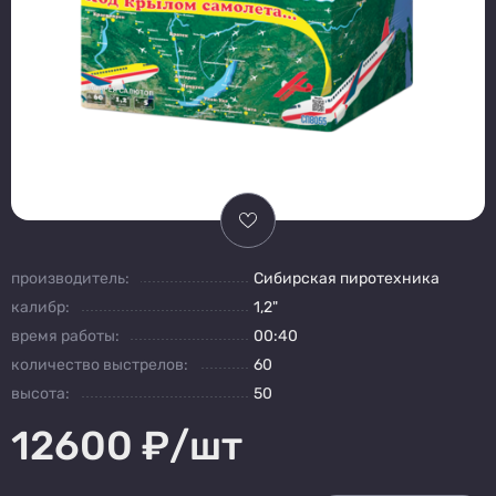
производитель:
Сибирская пиротехника
калибр:
1,2"
время работы:
00:40
количество выстрелов:
60
высота:
50
12600
₽/шт