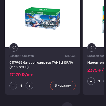
Батареи салютов
СП7965
Батареи сал
СП7965 батарея салютов ТАНЕЦ ОРЛА
Мамонтенок
(1",1,2''х100)
2375
₽/
17170
₽/шт
В корзину