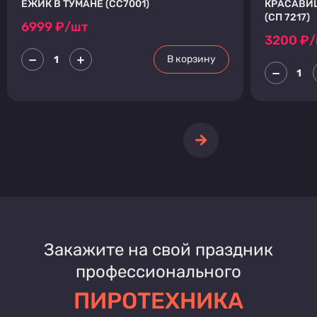
ЕЖИК В ТУМАНЕ (СС7001)
КРАСАВИЦ
(СП 7217)
6999
₽/шт
3200
₽/
В корзину
Закажите на свой праздник
профессионального
ПИРОТЕХНИКА