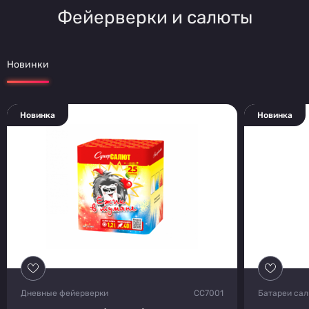
Фейерверки и салюты
Новинки
Новинка
Новинка
Дневные фейерверки
СС7001
Батареи са